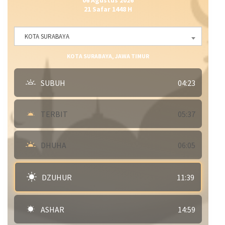
06 Agustus 2026
21 Safar 1448 H
KOTA SURABAYA
KOTA SURABAYA, JAWA TIMUR
SUBUH
04:23
TERBIT
05:37
DHUHA
06:05
DZUHUR
11:39
ASHAR
14:59