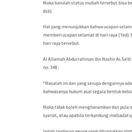
Maka barulah status mubah tersebut bisa be
dsb).
Hal yang menunjukkan bahwa ucapan selamat
memberi ucapan selamat di hari raya (‘Ied
hari raya tersebut.
Al Allamah Abdurrahman ibn Nashir As Sa’di
no. 348 :
“Masalah ini dan yang serupa dengannya ada
bahwasanya hukum asal segala bentuk kebi
Maka tidak boleh mengharamkan dan pula m
syariat, atau apabila terkandung
mafsadat sy
Inilah landasan agung yang ditunjukkan oleh