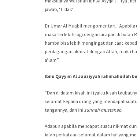
maksudnya Watsilah ibn Al Asyqa’?’, ‘Iya’, bel
jawab, ‘Tidak’.
Dr Umar Al Muqbil mengomentari, “Apabila u
maka terlebih lagi dengan ucapan di bula
hamba bisa lebih mengingat dan taat kepad
perdagangan akhirat dengan Allah, maka hal
a’lam.”
Ibnu Qayyim Al Jauziyyah rahimahullah be
“Dan di dalam kisah ini (yaitu kisah taubatn
selamat kepada orang yang mendapat suat
tangannya, dan ini
sunnah mustahab
.
Adapun apabila mendapat suatu nikmat duni
ialah perkataan selamat dalam hal yang me