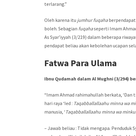
terlarang.”
Oleh karena itu
jumhur fuqaha
berpendapat 
boleh. Sebagian
fuqaha
seperti Imam Ahmad 
As Syar’iyyah (3/219) dalam beberapa riway
pendapat beliau akan kebolehan ucapan sel
Fatwa Para Ulama
Ibnu Qudamah dalam Al Mughni (3/294) be
“Imam Ahmad rahimahullah berkata, ‘Dan 
hari raya ‘Ied :
Taqabballallaahu minna wa m
manusia, ‘
Taqabballallaahu minna wa mink
– Jawab beliau : Tidak mengapa. Penduduk 