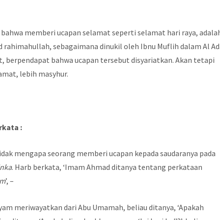
bahwa memberi ucapan selamat seperti selamat hari raya, adala
rahimahullah, sebagaimana dinukil oleh Ibnu Muflih dalam Al A
at, berpendapat bahwa ucapan tersebut disyariatkan. Akan tetapi
amat, lebih masyhur.
rkata :
tidak mengapa seorang memberi ucapan kepada saudaranya pada
inka
. Harb berkata, ‘Imam Ahmad ditanya tentang perkataan
um
’, –
Syam meriwayatkan dari Abu Umamah, beliau ditanya, ‘Apakah