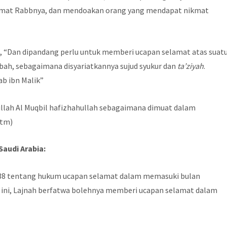
mat Rabbnya, dan mendoakan orang yang mendapat nikmat
a, “Dan dipandang perlu untuk memberi ucapan selamat atas suat
ibah, sebagaimana disyariatkannya sujud syukur dan
ta’ziyah
.
ab ibn Malik”
bdillah Al Muqbil hafizhahullah sebagaimana dimuat dalam
htm)
Saudi Arabia:
638 tentang hukum ucapan selamat dalam memasuki bulan
 ini, Lajnah berfatwa bolehnya memberi ucapan selamat dalam