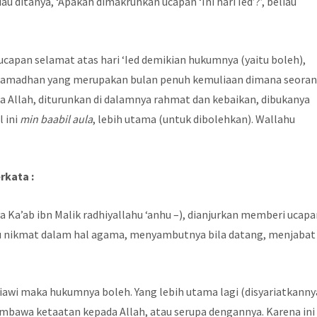
iau ditanya, ‘Apakah dimakruhkan ucapan ‘Ini hari Ied’?’, beliau
capan selamat atas hari ‘Ied demikian hukumnya (yaitu boleh),
n Ramadhan yang merupakan bulan penuh kemuliaan dimana seora
a Allah, diturunkan di dalamnya rahmat dan kebaikan, dibukanya
 ini
min baabil aula
, lebih utama (untuk dibolehkan). Wallahu
rkata :
ya Ka’ab ibn Malik radhiyallahu ‘anhu –), dianjurkan memberi ucap
u nikmat dalam hal agama, menyambutnya bila datang, menjabat
awi maka hukumnya boleh. Yang lebih utama lagi (disyariatkanny
mbawa ketaatan kepada Allah, atau serupa dengannya. Karena ini