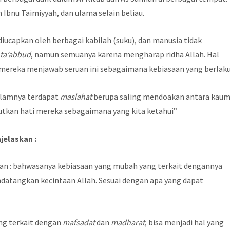
m Ibnu Taimiyyah, dan ulama selain beliau.
diucapkan oleh berbagai kabilah (suku), dan manusia tidak
a
ta’abbud
, namun semuanya karena mengharap ridha Allah. Hal
n mereka menjawab seruan ini sebagaimana kebiasaan yang berlaku
dalamnya terdapat
maslahat
berupa saling mendoakan antara kau
tkan hati mereka sebagaimana yang kita ketahui”
jelaskan :
an : bahwasanya kebiasaan yang mubah yang terkait dengannya
atangkan kecintaan Allah. Sesuai dengan apa yang dapat
ng terkait dengan
mafsadat
dan
madharat
, bisa menjadi hal yang