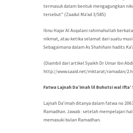
termasuk dalam bentuk mengagungkan nik
tersebut” (Zaadul Ma’ad 3/585)
Ibnu Hajar Al Asqalani rahimahullah berkat
nikmat, atau ketika selamat dari suatu mus
Sebagaimana dalam As Shahihain hadits Ka’
(Diambil dari artikel Syaikh Dr Umar ibn A
http://www.saaid.net/mktarat/ramadan/2.
Fatwa Lajnah Da’imah lil Buhutsi wal Ifta’ 
Lajnah Da’imah ditanya dalam fatwa no 20
Ramadhan. Jawab : setelah mempelajari hal
memasuki bulan Ramadhan.