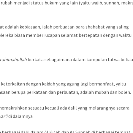
rubah menjadi status hukum yang lain (yaitu wajib, sunnah, makr
 adalah kebiasaan, ialah perbuatan para shahabat yang saling
). Mereka biasa memberi ucapan selamat bertepatan dengan waktu
rahimahullah
berkata sebagaimana dalam kumpulan fatwa belia
 keterkaitan dengan kaidah yang agung lagi bermanfaat, yaitu
asaan berupa perkataan dan perbuatan, adalah mubah dan boleh.
emakruhkan sesuatu kecuali ada dalil yang melarangnya secara
ar’i
di dalamnya.
 berbagai dalil dalam Al Kitab dan As Sunnah di berbagai tempat.